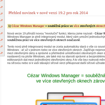
Přehled novinek v nové verzi 19.2 pro rok 2014
1)
Cézar Windows Manager
= souběžná práce ve
více
otevřených
oknech
Nová verze 19 přináší novou "revoluční" funkci, kterou jsme nazvali -
Cézar 
Windows Manager je plně integrovaný modul, který vám umožní jednoduchým
souběžnou práci ve více otevřených oknech současně
.
Tento nový plně integrovaný modul se zcela automaticky stará o vše co souv
Windows - ať už v jednom nebo ve více otevřených oknech. Zajišťuje neje
mezi otevřenými okny a správné a přehledné umistňování otevíraných oken
nastavení) na ploše Windows, ale také má na starosti správné a bezproblémo
editovaných dat mezi jednotlivými otevřenými okny. A to vše bez nutnosti měni
na síťovou nebo si k vaší stávající síťové verzi přikupovat další síťové uživate
Cézar Windows Manager = souběžná
ve více otevřených oknech záro