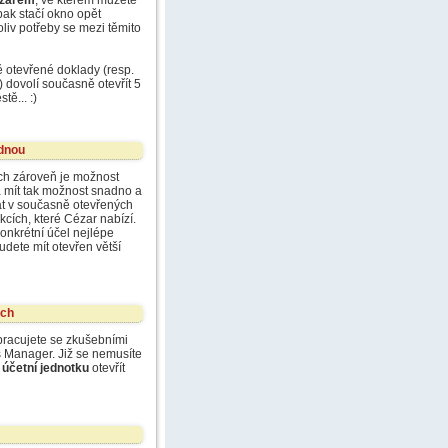
ézarem
, ve kterém můžete
ak stačí okno opět
liv potřeby se mezi těmito
 otevřené doklady (resp.
 dovolí současně otevřít 5
ě... :)
ednou
ch zároveň je možnost
 mít tak možnost snadno a
at v současně otevřených
cích, které Cézar nabízí.
onkrétní účel nejlépe
dete mít otevřen větší
ách
 pracujete se zkušebními
s Manager. Již se nemusíte
 účetní jednotku
otevřít