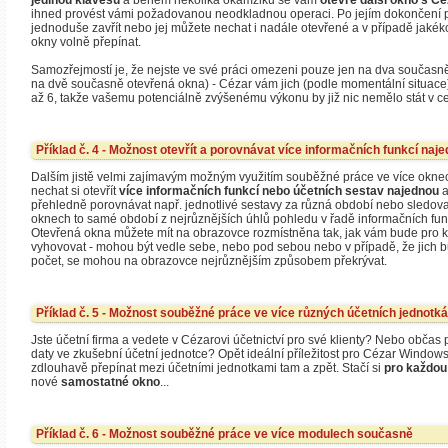
jedinou klávesu
a během několika okamžiků se vám
otevře další okno s C
ihned provést vámi požadovanou neodkladnou operaci. Po jejím dokončení p
jednoduše zavřít nebo jej můžete nechat i nadále otevřené a v případě jakéko
okny volně přepínat.
Samozřejmostí je, že nejste ve své práci omezeni pouze jen na dva současně
na dvě současně otevřená okna) - Cézar vám jich (podle momentální situace)
až 6, takže vašemu potenciálně zvýšenému výkonu by již nic nemělo stát v cest
Příklad č. 4 - Možnost otevřít a porovnávat více informačních funkcí naj
Dalším jistě velmi zajímavým možným využitím souběžné práce ve více okne
nechat si otevřít
více informačních funkcí nebo účetních sestav najednou
a
přehledně porovnávat např. jednotlivé sestavy za různá období nebo sledov
oknech to samé období z nejrůznějších úhlů pohledu v řadě informačních funk
Otevřená okna můžete mít na obrazovce rozmístněna tak, jak vám bude pro k
vyhovovat - mohou být vedle sebe, nebo pod sebou nebo v případě, že jich bu
počet, se mohou na obrazovce nejrůznějším způsobem překrývat.
Příklad č. 5 - Možnost souběžné práce ve více různých účetních jednotk
Jste účetní firma a vedete v Cézarovi účetnictví pro své klienty? Nebo občas
daty ve zkušební účetní jednotce? Opět ideální příležitost pro Cézar Window
zdlouhavě přepínat mezi účetními jednotkami tam a zpět. Stačí si
pro každou
nové
samostatné okno
...
Příklad č. 6 - Možnost souběžné práce ve více modulech současně