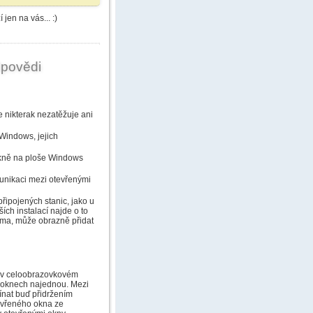
jen na vás... :)
dpovědi
 nikterak nezatěžuje ani
Windows, jejich
okně na ploše Windows
unikaci mezi otevřenými
řipojených stanic, jako u
ích instalací najde o to
sama, může obrazně přidat
 v celoobrazovkovém
h oknech najednou. Mezi
ínat buď přidržením
tevřeného okna ze