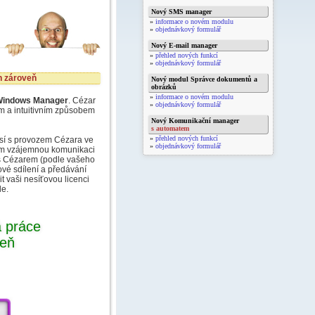
Nový SMS manager
»
informace o novém modulu
»
objednávkový formulář
Nový E-mail manager
»
přehled nových funkcí
»
objednávkový formulář
 zároveň
Nový modul Správce dokumentů a
obrázků
»
informace o novém modulu
Windows Manager
. Cézar
»
objednávkový formulář
 a intuitivním způsobem
Nový Komunikační manager
s automatem
»
přehled nových funkcí
isí s provozem Cézara ve
»
objednávkový formulář
nom vzájemnou komunikaci
 s Cézarem (podle vašeho
vé sdílení a předávání
t vaši nesíťovou licenci
le.
 práce
veň