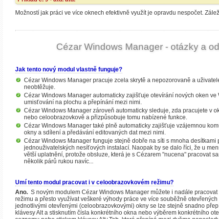
Možností jak práci ve více oknech efektivně využít je opravdu nespočet. Záleží 
Cézar Windows Manager - otázky a o
Jak tento nový modul vlastně funguje?
Cézar Windows Manager pracuje zcela skrytě a nepozorovaně a uživatele
neobtěžuje.
Cézar Windows Manager automaticky zajišťuje otevírání nových oken ve 
umisťování na plochu a přepínání mezi nimi.
Cézar Windows Manager zároveň automaticky sleduje, zda pracujete v 
nebo celoobrazovkově a přizpůsobuje tomu nabízené funkce.
Cézar Windows Manager také plně automaticky zajišťuje vzájemnou kom
okny a sdílení a předávání editovaných dat mezi nimi.
Cézar Windows Manager funguje stejně dobře na síti s mnoha desítkami p
jednouživatelských nesíťových instalací. Naopak by se dalo říci, že u menš
větší uplatnění, protože obsluze, která je s Cézarem "nucena" pracovat 
několik párů rukou navíc...
Umí tento modul pracovat i v celoobrazovkovém režimu?
Ano.
S novým modulem Cézar Windows Manager můžete i nadále pracovat
režimu a přesto využívat veškeré výhody práce ve více souběžně otevřenýc
jednotlivými otevřenými (celoobrazovkovými) okny se lze stejně snadno přep
klávesy Alt a stisknutím čísla konkrétního okna nebo výběrem konkrétního o