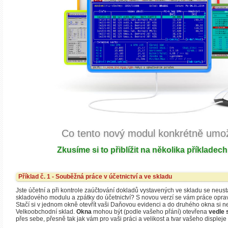
Co tento nový modul konkrétně umo
Zkusíme si to přiblížit na několika příkladec
Příklad č. 1 - Souběžná práce v účetnictví a ve skladu
Jste účetní a při kontrole zaúčtování dokladů vystavených ve skladu se neust
skladového modulu a zpátky do účetnictví? S novou verzí se vám práce op
Stačí si v jednom okně otevřít vaši Daňovou evidenci a do druhého okna si ne
Velkoobchodní sklad.
Okna
mohou být (podle vašeho přání) otevřena
vedle 
přes sebe, přesně tak jak vám pro vaši práci a velikost a tvar vašeho displej