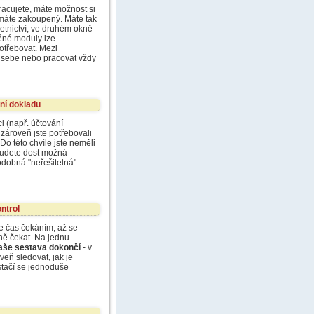
racujete, máte možnost si
 máte zakoupený. Máte tak
etnictví, ve druhém okně
těné moduly lze
otřebovat. Mezi
e sebe nebo pracovat vždy
ání dokladu
i (např. účtování
zároveň jste potřebovali
Do této chvíle jste neměli
- budete dost možná
odobná "neřešitelná"
ontrol
te čas čekáním, až se
ně čekat. Na jednu
aše sestava dokončí
- v
eň sledovat, jak je
tačí se jednoduše