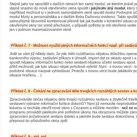
Stejně jako lze spouštět v dalších oknech ten samý modul, ve kterém právě p
stejně snadno do nově otevřeného okna spustit i
jakýkoliv jiný modul
, který
například možnost si v jednom samostatném okně spustit modul Podvojné úč
modul Mzdy a personalistika a v dalším třeba Daňovou evidenci. Takto spuš
samozřejmě libovolně kombinovat přesně tak jak budete v konkrétní situaci p
otevřenými okny lze volně přecházet, v případě potřeby je mít otevřené vedl
jen v jednom maximalizovaném okně.
Příklad č. 7 - Možnost využití plných informačních funkcí např. při zadáv
Jistě se vám již někdy stalo, že jste měli rozdělanou nějakou důležitou operac
bankovního výpisu, zadávání příkazu k úhradě, import dat ze skladu apod.) a 
spustit nějakou informační funkci nebo sestavit nějakou účetní sestavu apod. 
příliš možností, jak tuto situaci nějak pohotově vyřešit. Nyní - s novou verzí 
podobné situace naopak vyhledávat. Protože s novou verzí bude jakákoliv p
situace hračkou... :)
Příklad č. 8 - Čekání na zpracování déle trvajících rozsáhlých sestav a k
Zpracováváte občas nějakou déle trvající rozsáhlou sestavu a zbytečně tráví
sestavení vybrané informační funkce dokončí? Nyní již nemusíte neproduktiv
klávesu si necháte otevřít nové okno s Cézarem a můžete mezitím -
než se v
programu provádět jakékoliv jiné potřebné úkony. Na obrazovce můžete zárov
zpracování požadované sestavy daleko a jakmile bude sestava dokončena, s
přepnout do příslušného okna zpět.
Příklad č. 9 - atd. atd.