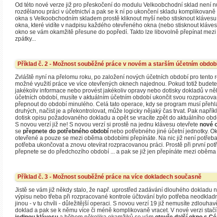
Od této nové verze již pro přeskočení do modulu Velkoobchodní sklad není 
rozdělanou práci v účetnictví a pak se k ní po ukončení skladu komplikovaně 
okna s Velkoobchodním skladem prostě kliknout myší nebo stisknout klávesu 
okna, které vidíte v nadpisu každého otevřeného okna (nebo stisknout kláves
okno se vám okamžitě přesune do popředí. Takto lze libovolně přepínat mezi
zpátky...
Příklad č. 2 - Možnost souběžné práce v novém a starším účetním období 
Zvláště nyní na přelomu roku, po založení nových účetních období pro tento rok
možné využití práce ve více otevřených oknech najednou. Pokud totiž budete
jakékoliv informace nebo provést jakékoliv opravy nebo dotisky dokladů v n
účetních období, musíte v aktuálním účetním období ukončit svou rozpracova
přepnout do období minulého. Celá tato operace, kdy se program musí přehlá
druhých, načíst je a překontrolovat, může logicky nějaký čas trvat. Pak napří
dotisk opisu požadovaného dokladu a opět se vracíte zpět do aktuálního obdob
S novou verzí již ne! S novou verzí si prostě na jednu klávesu otevřete
nové 
se
přepnete do potřebného období
nebo potřebného jiné účetní jednotky. Ok
otevřené a pouze se mezi oběma obdobími přepínáte. Na nic již není potřeba č
potřeba ukončovat a znovu otevírat rozpracovanou práci. Prostě při první pot
přepnete se do předchozího období ... a pak se již jen přepínáte mezi oběma 
Příklad č. 3 - Možnost souběžné práce na více dokladech současně
Jistě se vám již někdy stalo, že např. uprostřed zadávání dlouhého dokladu
výpisu nebo třeba při rozpracované kontrole účtování bylo potřeba neodklad
jinou - v tu chvíli - důležitější operaci. S novou verzí 19 již nemusíte zdlou
doklad a pak se k němu více či méně komplikovaně vracet. V nové verzi stačí