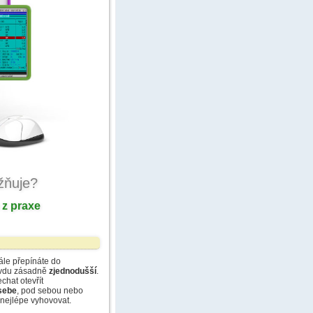
žňuje?
h z praxe
ále přepínáte do
ravdu zásadně
zjednodušší
.
chat otevřít
sebe
, pod sebou nebo
e nejlépe vyhovovat.