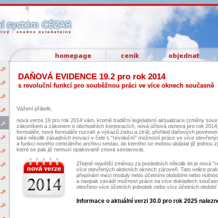
DAŇOVÁ EVIDENCE 19.2 pro rok 2014
s revoluční funkcí pro souběžnou práci ve více oknech současně
Vážení přátelé,
nová verze 19 pro rok 2014 vám, kromě tradiční legislativní aktualizace (změny so
zákoníkem a zákonem o obchodních korporacích, nová účtová osnova pro rok 2014, 
formuláře, nové formuláře rozvah a výkazů zisku a ztrát, přehled daňových povinností
také několik zásadních inovací v čele s "revoluční" možností práce ve více otevřen
a funkci nového centrálního archivu sestav, do kterého se mohou ukládat již jednou 
které se pak již nemusí opakovaně znova sestavovat.
Zřejmě největší změnou za posledních několik let je nová "
více otevřených aktivních oknech zároveň. Tato velice prak
přepínání mezi moduly nebo účetními obdobími nebo nutnos
a naopak zavádí možnost práce na více dokladech součas
otevřeno více účetních jednotek nebo více účetních období
Informace o aktuální verzi 30.0 pro rok 2025 nalez