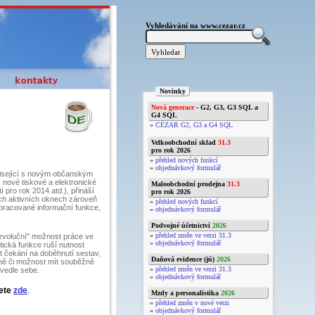
Vyhledávání na www.cezar.cz
Novinky
Nová generace
- G2, G3, G3 SQL a
G4 SQL
»
CÉZAR G2, G3 a G4 SQL
Velkoobchodní sklad
31.3
pro rok 2026
»
přehled nových funkcí
»
objednávkový formulář
uvisející s novým občanským
nové tiskové a elektronické
Maloobchodní prodejna
31.3
 pro rok 2014 atd.), přináší
pro rok 2026
ých aktivních oknech zároveň
»
přehled nových funkcí
zpracované informační funkce,
»
objednávkový formulář
Podvojné účetnictví
2026
»
přehled změn ve verzi 31.3
revoluční" možnost práce ve
»
objednávkový formulář
tická funkce ruší nutnost
t čekání na doběhnutí sestav,
Daňová evidence (jú)
2026
ně či možnost mít souběžně
»
přehled změn ve verzi 31.3
 vedle sebe.
»
objednávkový formulář
nete
zde
.
Mzdy a personalistika
2026
»
přehled změn v nové verzi
»
objednávkový formulář