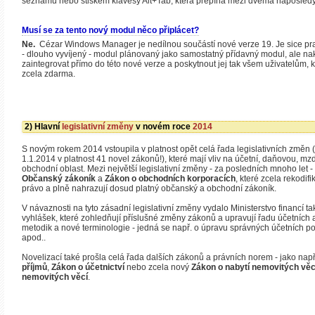
seznamu nebo stiskem klávesy Alt+Tab, která přepíná mezi dvěma naposledy
Musí se za tento nový modul něco připlácet?
Ne.
Cézar Windows Manager je nedílnou součástí nové verze 19. Je sice pra
- dlouho vyvíjený - modul plánovaný jako samostatný přídavný modul, ale nak
zaintegrovat přímo do této nové verze a poskytnout jej tak všem uživatelům, kte
zcela zdarma.
2) Hlavní
legislativní změny
v novém roce
2014
S novým rokem 2014 vstoupila v platnost opět celá řada legislativních změn 
1.1.2014 v platnost 41 novel zákonů!), které mají vliv na účetní, daňovou, mzd
obchodní oblast. Mezi největší legislativní změny - za posledních mnoho let - z
Občanský zákoník
a
Zákon o obchodních korporacích
, které zcela rekodif
právo a plně nahrazují dosud platný občanský a obchodní zákoník.
V návaznosti na tyto zásadní legislativní změny vydalo Ministerstvo financí ta
vyhlášek, které zohledňují příslušné změny zákonů a upravují řadu účetních
metodik a nové terminologie - jedná se např. o úpravu správných účetních p
apod..
Novelizací také prošla celá řada dalších zákonů a právních norem - jako nap
příjmů
,
Zákon o účetnictví
nebo zcela nový
Zákon o nabytí nemovitých věc
nemovitých věcí
.