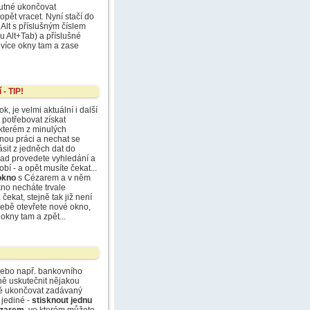
nutné ukončovat
opět vracet. Nyní stačí do
Alt s příslušným číslem
u Alt+Tab) a příslušné
 více okny tam a zase
- TIP!
, je velmi aktuální i další
 potřebovat získat
ěkterém z minulých
nou práci a nechat se
sit z jedněch dat do
klad provedete vyhledání a
í - a opět musíte čekat...
okno
s Cézarem a v něm
no necháte trvale
ekat, stejně tak již není
řebě otevřete nové okno,
okny tam a zpět...
 nebo např. bankovního
ně uskutečnit nějakou
havě ukončovat zadávaný
 jediné -
stisknout jednu