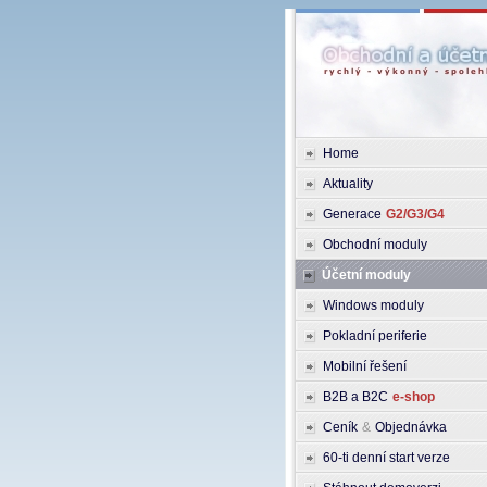
Home
Aktuality
Generace
G2/G3/G4
Obchodní moduly
Účetní moduly
Windows moduly
Pokladní periferie
Mobilní řešení
B2B a B2C
e-shop
Ceník
&
Objednávka
60-ti denní start verze