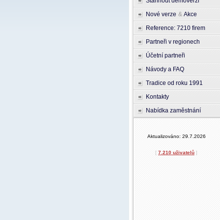
Stáhnout demoverzi
Nové verze
&
Akce
Reference: 7210 firem
Partneři v regionech
Účetní partneři
Návody a FAQ
Tradice od roku 1991
Kontakty
Nabídka zaměstnání
Aktualizováno: 29.7.2026
[
7.210 uživatelů
]