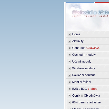
Home
Aktuality
Generace
G2/G3/G4
Obchodní moduly
Účetní moduly
Windows moduly
Pokladní periferie
Mobilní řešení
B2B a B2C
e-shop
Ceník
&
Objednávka
60-ti denní start verze