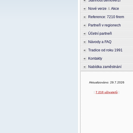
Stáhnout demoverzi
Nové verze
&
Akce
Reference: 7210 firem
Partneři v regionech
Účetní partneři
Návody a FAQ
Tradice od roku 1991
Kontakty
Nabídka zaměstnání
Aktualizováno: 29.7.2026
[
7.210 uživatelů
]