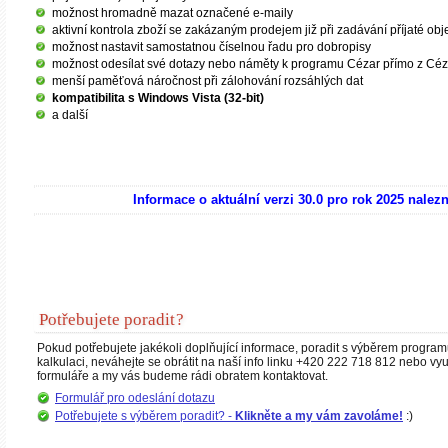
možnost hromadně mazat označené e-maily
aktivní kontrola zboží se zakázaným prodejem již při zadávání příjaté ob
možnost nastavit samostatnou číselnou řadu pro dobropisy
možnost odesílat své dotazy nebo náměty k programu Cézar přímo z Cé
menší paměťová náročnost při zálohování rozsáhlých dat
kompatibilita s Windows Vista (32-bit)
a další
Informace o aktuální verzi 30.0 pro rok 2025 nalez
Potřebujete poradit
?
Pokud potřebujete jakékoli doplňující informace, poradit s výběrem progra
kalkulaci, neváhejte se obrátit na naší info linku
+420 222 718 812
nebo vyu
formuláře a my vás budeme rádi obratem kontaktovat.
Formulář pro odeslání dotazu
Potřebujete s výběrem poradit? -
Klikněte a my vám zavoláme!
:)