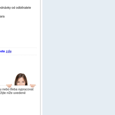
jednávky od odběratele
zara
nete
zde
mu nebo třeba vypracovat
žijte níže uvedené