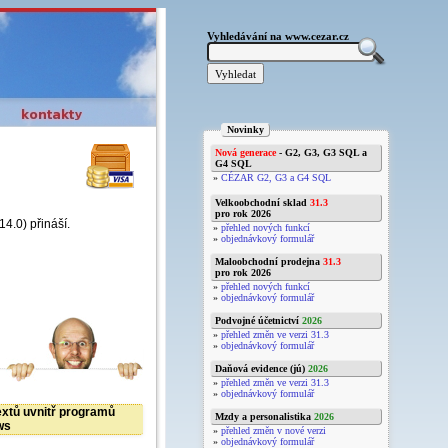
Vyhledávání na www.cezar.cz
Novinky
Nová generace
- G2, G3, G3 SQL a
G4 SQL
»
CÉZAR G2, G3 a G4 SQL
Velkoobchodní sklad
31.3
pro rok 2026
4.0) přináší.
»
přehled nových funkcí
»
objednávkový formulář
Maloobchodní prodejna
31.3
pro rok 2026
»
přehled nových funkcí
»
objednávkový formulář
Podvojné účetnictví
2026
»
přehled změn ve verzi 31.3
»
objednávkový formulář
Daňová evidence (jú)
2026
»
přehled změn ve verzi 31.3
»
objednávkový formulář
extů uvnitř programů
Mzdy a personalistika
2026
ws
»
přehled změn v nové verzi
»
objednávkový formulář