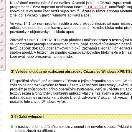
Na základě mnoha námětů od našich uživatelů jsme do Cézara zapracovali 
programech Cézar doposud nevídanou funkci "
CLIPBOARD
", umožňující k
libovolné texty nebo části textů nejen uvnitř Cézara (v rámci jednoho modulu
z něj do jakýchkoliv jiných windows aplikací a zpět.
Ve verzi 14.1 tak není problém rychle a bez překlepů zkopírovat např. údaje 
odběratele nebo třeba smlouvu z wordu do poznámkového bloku nebo přenést
poznámky z objednávky do skladu apod..
Zároveň s funkcí CLIPBOARDU byla přidána i možnost
práce s textovými b
se v programu pracuje s textovým editorem (např. zadávání textových pozn
textů, patiček dokladů, poznámkových bloků, záznamů z jednání, při editaci
šablon apod.). V textech lze snadno označovat libovolné bloky textu a ty nás
kopírovat nebo přesouvat na jiné místo.
2) Vyřešeno občasné rozhození obrazovky Cézara ve Windows XP/NT/20
Při spuštění nějaké jiné aplikace z Cézara a jejím přepnutím na plochu Win
zpět do celoobrazovkového režimu Cézara k rozhození obrazovky (jakému si
problém je způsobován přímo operačním systémem, který si v těchto situací
textový režim a fonty byly v konkrétní aplikaci vlastně nastaveny a při pokus
nahrát do paměti grafické karty dojde k jejich zdvojení. V aktuálních verzích
podařilo tuto chybu Windows vyřešit.
3-9) Další vylepšení
v nastavení formulářů příjemek lze zapnout tisk nového sloupce "Aktuální
příjmu zboží) na příjemky