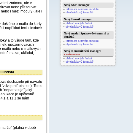
velmi známou, ale v
Nový SMS manager
opírovat nebo přesouvat
»
informace o novém modulu
 nebo i mezi moduly), ale i
»
objednávkový formulář
Nový E-mail manager
z došlého e-mailu do karty
»
přehled nových funkcí
»
objednávkový formulář
 například text z textové
Nový modul Správce dokumentů a
obrázků
loky
a to všude tam, kde
»
informace o novém modulu
ámek, upozorňovacích
»
objednávkový formulář
 e-mailů nebo e-mailových
Nový Komunikační manager
ledně mazat, ukládat,
s automatem
»
přehled nových funkcí
»
objednávkový formulář
00/Vista
dows docházelo při návratu
 "zdvojení" písmen). Tento
ch "nepamatuje" jaký
u aplikace je opětovně
 14.1 a 11.1 se nám
 marže" (platná v době