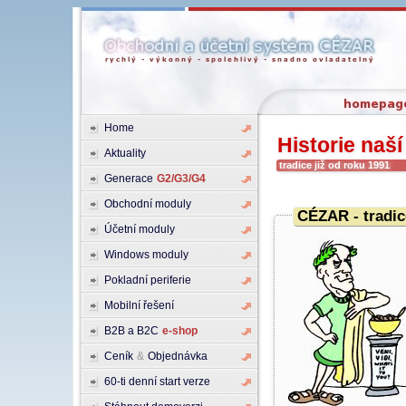
Home
Historie naší
Aktuality
tradice již od roku 1991
Generace
G2/G3/G4
Obchodní moduly
CÉZAR - tradic
Účetní moduly
Windows moduly
Pokladní periferie
Mobilní řešení
B2B a B2C
e-shop
Ceník
&
Objednávka
60-ti denní start verze