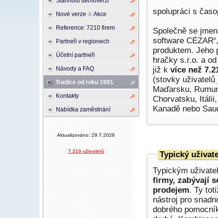
Stáhnout demoverzi
spolupráci s čas
Nové verze
&
Akce
Reference: 7210 firem
Společně se jmen
software CÉZAR
®
Partneři v regionech
produktem. Jeho p
Účetní partneři
hračky s.r.o. a 
Návody a FAQ
již k
více než 7.
(stovky uživatelů
Tradice od roku 1991
Maďarsku, Rumun
Kontakty
Chorvatsku, Itálii
Kanadě nebo Saud
Nabídka zaměstnání
Aktualizováno: 29.7.2026
[
7.210 uživatelů
]
Typický uživa
Typickým uživat
firmy, zabývají
prodejem
. Ty to
nástroj pro snadn
dobrého pomocník