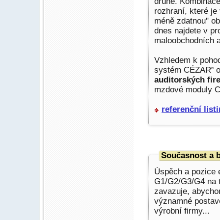
druhé. Kombinace 
rozhraní, které je
méně zdatnou" o
dnes najdete v pr
maloobchodních a
Vzhledem k pohod
systém CÉZAR
o
®
auditorských fi
mzdové moduly 
referenční list
Současnost a 
Úspěch a pozice
G1/G2/G3/G4 na t
zavazuje, abychom
významné postave
výrobní firmy...